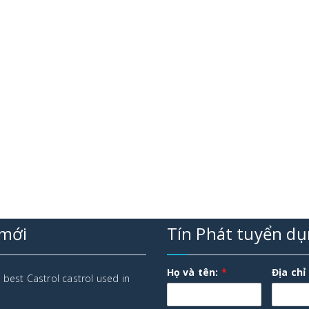
 mới
Tín Phát tuyển d
Họ và tên:
*
Địa chỉ
 best Castrol castrol used in