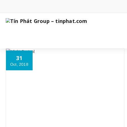
Skip
to
content
31
Oct, 2018