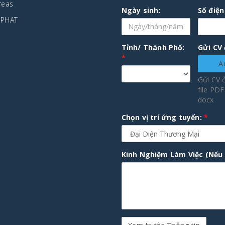
reas
Ngày sinh:
Số điện
 PHAT
Tỉnh/ Thành Phố:
Gửi CV
*
A
Gửi CV 
file PD
docx
Chọn vị trí ứng tuyển:
*
Kinh Nghiệm Làm Việc (Nếu 