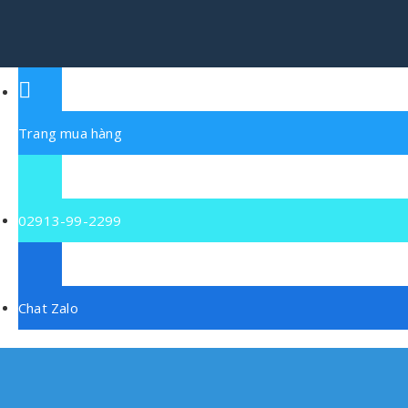
Trang mua hàng
02913-99-2299
Chat Zalo