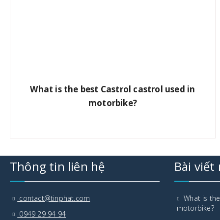
What is the best Castrol castrol used in
motorbike?
Thông tin liên hệ
Bài viết
contact@tinphat.com
What is the
motorbike?
0949 29 94 94