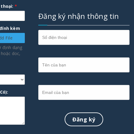
 thoại:
*
Đăng ký nhận thông tin
 đính kèm
dd File
ở định dạng
F hoặc doc,
Có):