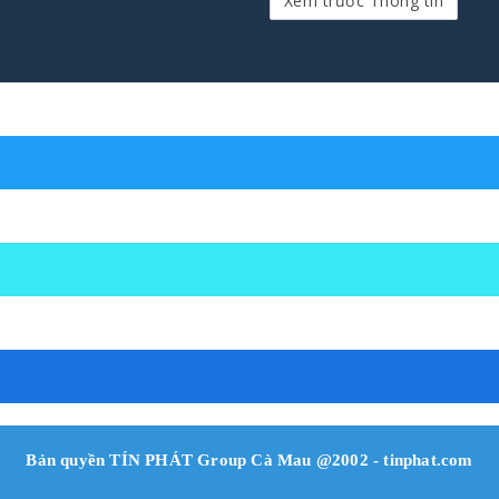
Bản quyền TÍN PHÁT Group Cà Mau @2002 - tinphat.com