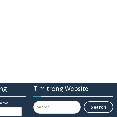
ụng
Tìm trong Website
Search
 email:
for: