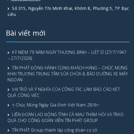
Số 315, Nguyễn Thị Minh Khai, Khóm 8, Phường 5, TP Bạc
Liêu
Bài viết mới
KỶ NIỆM 79 NĂM NGÀY THƯƠNG BINH – LIỆT SĨ (27/7/1947
– 27/7/2026)
TÍN PHÁT ĐỒNG HÀNH CÙNG KHÁCH HÀNG – CHÚC MỪNG
KHAI TRƯƠNG TRUNG TÂM SỬA CHỮA & BẢO DƯỠNG XE MÁY
NGOAN
VAI TRÒ VÀ Ý NGHĨA CỦA CÔNG TÁC LÀM BÁO CÁO KẾT
QUẢ CÔNG VIỆC
✨Chúc Mừng Ngày Gia Đình Việt Nam 28/6✨
LIÊN ĐOÀN LAO ĐỘNG TỈNH CÀ MAU THĂM HỎI VÀ TRAO
QUÀ CHO CÔNG ĐOÀN VIÊN TÍN PHÁT GROUP
TÍN PHÁT Group thành lập công đoàn cơ sở