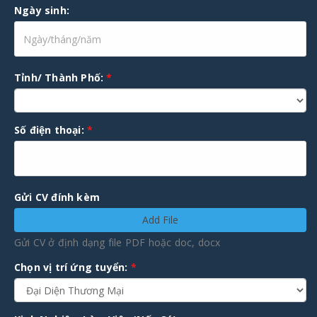
Ngày sinh:
Tỉnh/ Thành Phố:
*
Số điện thoại:
*
Gửi CV đính kèm
Add File
Gửi CV ở định dạng file PDF hoặc doc, docx
Chọn vị trí ứng tuyển:
*