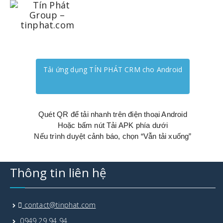
Skip
to
content
Tải ứng dụng TÍN PHÁT CRM cho Android
Quét QR để tải nhanh trên điện thoại Android
Hoặc bấm nút Tải APK phía dưới
Nếu trình duyệt cảnh báo, chọn “Vẫn tải xuống”
Thông tin liên hệ
contact@tinphat.com
0949 29 94 94