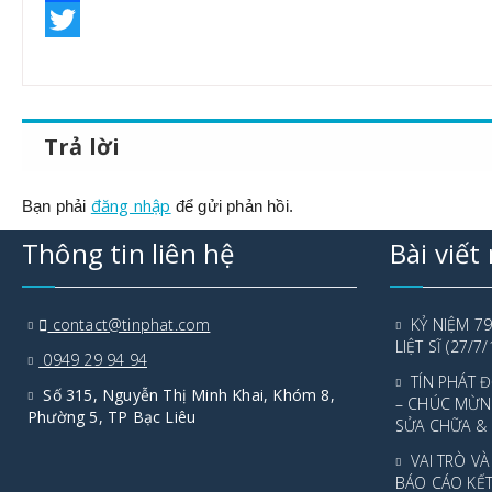
Facebook
Twitter
Trả lời
đăng nhập
Bạn phải
để gửi phản hồi.
Thông tin liên hệ
Bài viết
contact@tinphat.com
KỶ NIỆM 7
LIỆT SĨ (27/7
0949 29 94 94
TÍN PHÁT
Số 315, Nguyễn Thị Minh Khai, Khóm 8,
– CHÚC MỪN
Phường 5, TP Bạc Liêu
SỬA CHỮA &
VAI TRÒ V
BÁO CÁO KẾ