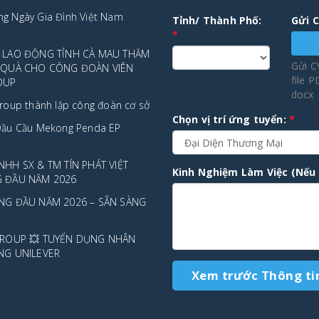
g Ngày Gia Đình Việt Nam
Tỉnh/ Thành Phố:
Gửi 
*
 LAO ĐỘNG TỈNH CÀ MAU THĂM
Gửi C
O QUÀ CHO CÔNG ĐOÀN VIÊN
file 
OUP
docx
roup thành lập công đoàn cơ sở
Chọn vị trí ứng tuyển:
*
Dầu Cầu Mekong Penda EP
NHH SX & TM TÍN PHÁT VIỆT
Kinh Nghiệm Làm Việc (Nếu 
G ĐẦU NĂM 2026
NG ĐẦU NĂM 2026 – SẴN SÀNG
GROUP 💥 TUYỂN DỤNG NHÂN
NG UNILEVER