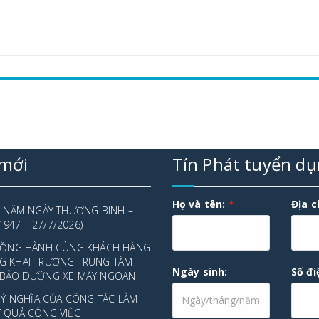
 mới
Tín Phát tuyển d
Họ và tên:
*
Địa c
9 NĂM NGÀY THƯƠNG BINH –
/1947 – 27/7/2026)
 ĐỒNG HÀNH CÙNG KHÁCH HÀNG
G KHAI TRƯƠNG TRUNG TÂM
Ngày sinh:
Số đi
 BẢO DƯỠNG XE MÁY NGOAN
À Ý NGHĨA CỦA CÔNG TÁC LÀM
T QUẢ CÔNG VIỆC