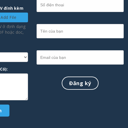
CV đính kèm
Add File
V ở định dạng
PDF hoặc doc,
Có):