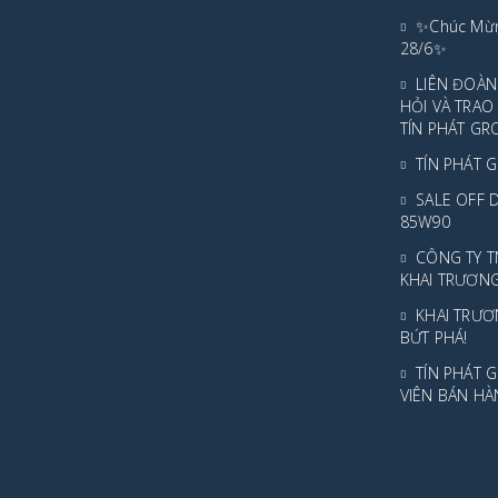
✨Chúc Mừn
28/6✨
LIÊN ĐOÀN
HỎI VÀ TRA
TÍN PHÁT GR
TÍN PHÁT G
SALE OFF 
85W90
CÔNG TY T
KHAI TRƯƠN
KHAI TRƯƠ
BỨT PHÁ!
TÍN PHÁT 
VIÊN BÁN HÀ