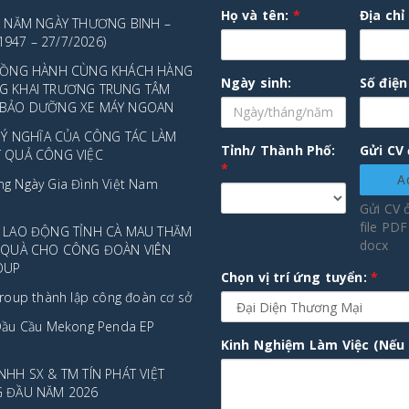
viết
Họ và tên:
*
Địa chỉ
9 NĂM NGÀY THƯƠNG BINH –
/1947 – 27/7/2026)
 ĐỒNG HÀNH CÙNG KHÁCH HÀNG
Ngày sinh:
Số điện
G KHAI TRƯƠNG TRUNG TÂM
 BẢO DƯỠNG XE MÁY NGOAN
À Ý NGHĨA CỦA CÔNG TÁC LÀM
Tỉnh/ Thành Phố:
Gửi CV
T QUẢ CÔNG VIỆC
*
A
g Ngày Gia Đình Việt Nam
Gửi CV 
file PD
 LAO ĐỘNG TỈNH CÀ MAU THĂM
docx
O QUÀ CHO CÔNG ĐOÀN VIÊN
OUP
Chọn vị trí ứng tuyển:
*
roup thành lập công đoàn cơ sở
Dầu Cầu Mekong Penda EP
Kinh Nghiệm Làm Việc (Nếu 
NHH SX & TM TÍN PHÁT VIỆT
G ĐẦU NĂM 2026