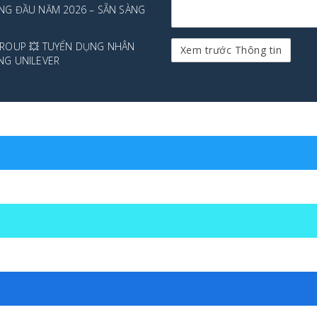
NG ĐẦU NĂM 2026 – SẴN SÀNG
GROUP 💥 TUYỂN DỤNG NHÂN
NG UNILEVER