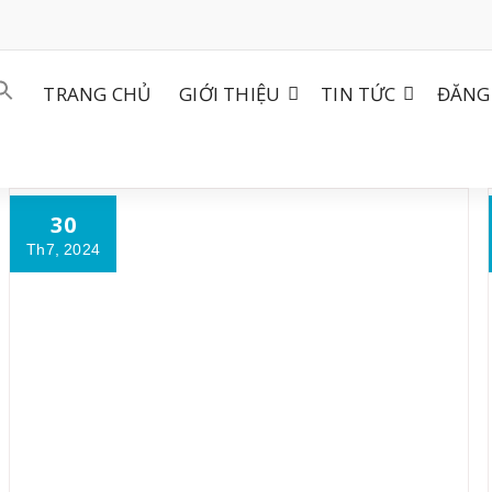
TRANG CHỦ
GIỚI THIỆU
TIN TỨC
ĐĂNG 
30
Th7, 2024