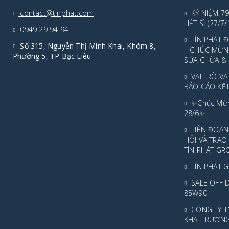
contact@tinphat.com
KỶ NIỆM 7
LIỆT SĨ (27/7
0949 29 94 94
TÍN PHÁT
Số 315, Nguyễn Thị Minh Khai, Khóm 8,
– CHÚC MỪN
Phường 5, TP Bạc Liêu
SỬA CHỮA &
VAI TRÒ V
BÁO CÁO KẾ
✨Chúc Mừn
28/6✨
LIÊN ĐOÀN
HỎI VÀ TRA
TÍN PHÁT GR
TÍN PHÁT G
SALE OFF 
85W90
CÔNG TY T
KHAI TRƯƠN