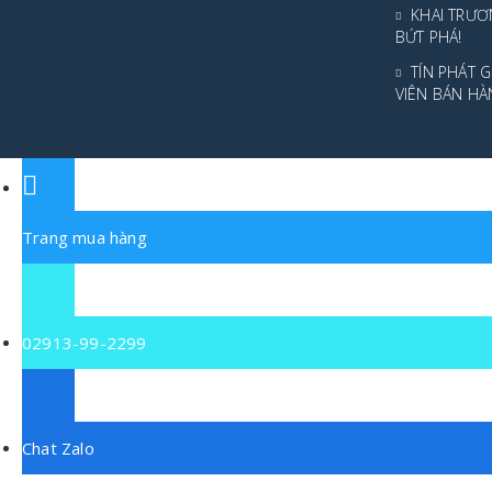
KHAI TRƯƠ
BỨT PHÁ!
TÍN PHÁT 
VIÊN BÁN HÀ
Trang mua hàng
02913-99-2299
Chat Zalo