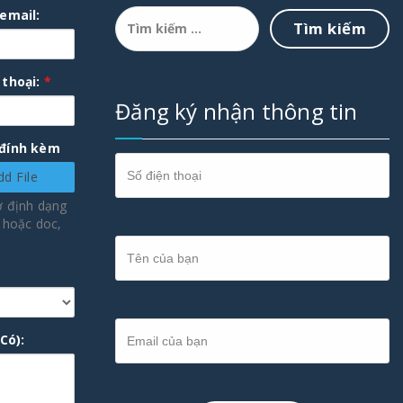
Tìm
 email:
kiếm
cho:
 thoại:
*
Đăng ký nhận thông tin
 đính kèm
dd File
ở định dạng
F hoặc doc,
Có):