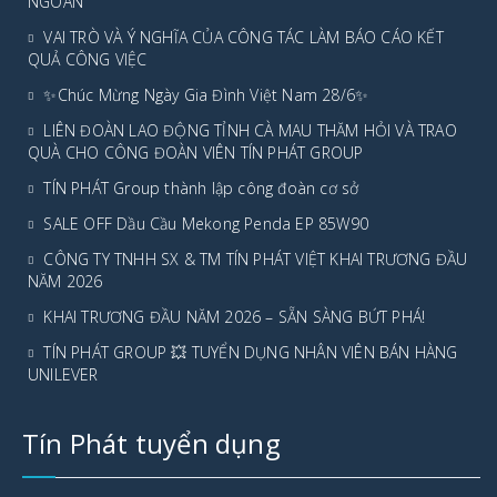
NGOAN
VAI TRÒ VÀ Ý NGHĨA CỦA CÔNG TÁC LÀM BÁO CÁO KẾT
QUẢ CÔNG VIỆC
✨Chúc Mừng Ngày Gia Đình Việt Nam 28/6✨
LIÊN ĐOÀN LAO ĐỘNG TỈNH CÀ MAU THĂM HỎI VÀ TRAO
QUÀ CHO CÔNG ĐOÀN VIÊN TÍN PHÁT GROUP
TÍN PHÁT Group thành lập công đoàn cơ sở
SALE OFF Dầu Cầu Mekong Penda EP 85W90
CÔNG TY TNHH SX & TM TÍN PHÁT VIỆT KHAI TRƯƠNG ĐẦU
NĂM 2026
KHAI TRƯƠNG ĐẦU NĂM 2026 – SẴN SÀNG BỨT PHÁ!
TÍN PHÁT GROUP 💥 TUYỂN DỤNG NHÂN VIÊN BÁN HÀNG
UNILEVER
Tín Phát tuyển dụng