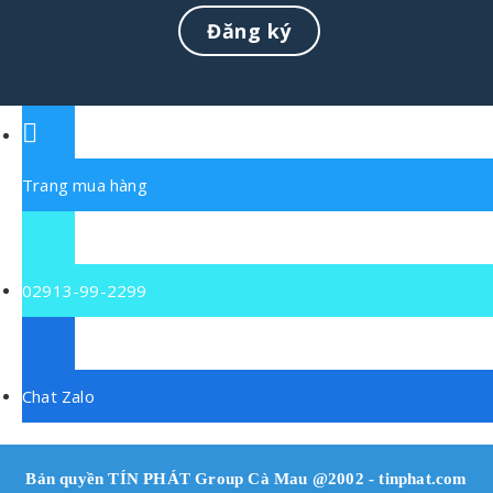
Trang mua hàng
02913-99-2299
Chat Zalo
Bản quyền TÍN PHÁT Group Cà Mau @2002 - tinphat.com