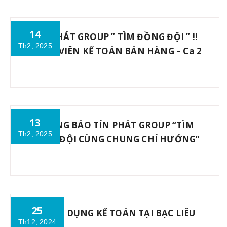
14
TÍN PHÁT GROUP ” TÌM ĐỒNG ĐỘI ” ‼
Th2, 2025
NHÂN VIÊN KẾ TOÁN BÁN HÀNG – Ca 2
13
THÔNG BÁO TÍN PHÁT GROUP “TÌM
Th2, 2025
ĐỒNG ĐỘI CÙNG CHUNG CHÍ HƯỚNG”
25
TUYỂN DỤNG KẾ TOÁN TẠI BẠC LIÊU
Th12, 2024