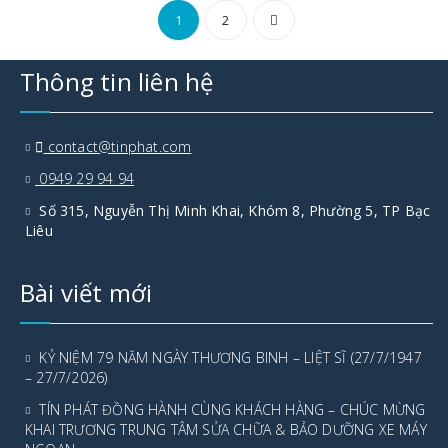
Điều
1
2
hướng
Thông tin liên hệ
bài
viết
contact@tinphat.com
0949 29 94 94
Số 315, Nguyễn Thị Minh Khai, Khóm 8, Phường 5, TP Bạc
Liêu
Bài viết mới
KỶ NIỆM 79 NĂM NGÀY THƯƠNG BINH – LIỆT SĨ (27/7/1947
– 27/7/2026)
TÍN PHÁT ĐỒNG HÀNH CÙNG KHÁCH HÀNG – CHÚC MỪNG
KHAI TRƯƠNG TRUNG TÂM SỬA CHỮA & BẢO DƯỠNG XE MÁY