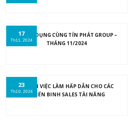
17
TUYỂN DỤNG CÙNG TÍN PHÁT GROUP –
Th11, 2024
THÁNG 11/2024
23
CƠ HỘI VIỆC LÀM HẤP DẪN CHO CÁC
Th10, 2024
CHIẾN BINH SALES TÀI NĂNG