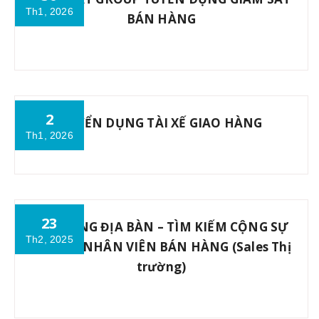
Th1, 2026
BÁN HÀNG
2
TUYỂN DỤNG TÀI XẾ GIAO HÀNG
Th1, 2026
23
MỞ RỘNG ĐỊA BÀN – TÌM KIẾM CỘNG SỰ
Th2, 2025
🔎 Vị trí: NHÂN VIÊN BÁN HÀNG (Sales Thị
trường)