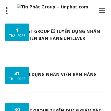
Skip
to
content
1
TÍN PHÁT GROUP 💥 TUYỂN DỤNG NHÂN
Th2, 2026
VIÊN BÁN HÀNG UNILEVER
31
TUYỂN DỤNG NHÂN VIÊN BÁN HÀNG
Th1, 2026
30
TÍN PHÁT GROUP TUYỂN DỤNG GIÁM SÁT