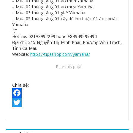
– Mua 01 thùng tặng 01 áo thun Yamaha
– Mua 02 thùng tặng 01 áo mưa Yamaha
– Mua 03 thùng tặng 01 ghế Yamaha
– Mua 05 thùng tặng 01 cây dù lớn hoặc 01 áo khoác
Yamaha
̣ ̂́ ̂ ̣̂
Hotline: 02193992299 hoặc +84949299494
Địa chỉ: 315 Nguyễn Thị Minh Khai, Phường Vĩnh Trạch,
Tỉnh Cà Mau
Website:
https://tipashop.com/yamaha/
Rate this post
Chia sẻ:
Facebook
Twitter