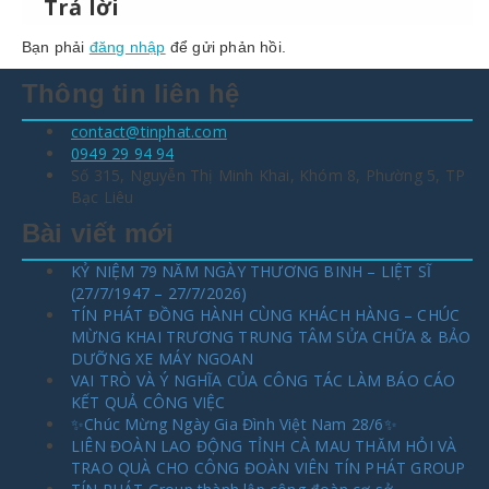
Trả lời
Bạn phải
đăng nhập
để gửi phản hồi.
Thông tin liên hệ
contact@tinphat.com
0949 29 94 94
Số 315, Nguyễn Thị Minh Khai, Khóm 8, Phường 5, TP
Bạc Liêu
Bài viết mới
KỶ NIỆM 79 NĂM NGÀY THƯƠNG BINH – LIỆT SĨ
(27/7/1947 – 27/7/2026)
TÍN PHÁT ĐỒNG HÀNH CÙNG KHÁCH HÀNG – CHÚC
MỪNG KHAI TRƯƠNG TRUNG TÂM SỬA CHỮA & BẢO
DƯỠNG XE MÁY NGOAN
VAI TRÒ VÀ Ý NGHĨA CỦA CÔNG TÁC LÀM BÁO CÁO
KẾT QUẢ CÔNG VIỆC
✨Chúc Mừng Ngày Gia Đình Việt Nam 28/6✨
LIÊN ĐOÀN LAO ĐỘNG TỈNH CÀ MAU THĂM HỎI VÀ
TRAO QUÀ CHO CÔNG ĐOÀN VIÊN TÍN PHÁT GROUP