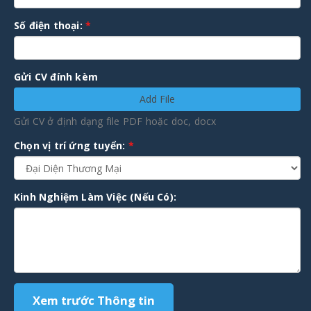
Số điện thoại:
*
Gửi CV đính kèm
Add File
Gửi CV ở định dạng file PDF hoặc doc, docx
Chọn vị trí ứng tuyển:
*
Kinh Nghiệm Làm Việc (Nếu Có):