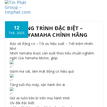
Skip
to
content
CHƯƠNG TRÌNH ĐẶC BIỆT –
12
Th8, 2025
NHỚT YAMAHA CHÍNH HÃNG
Bảo vệ động cơ – Tối ưu hiệu suất – Tiết kiệm nhiên
liệu!
Nhớt Yamaha được sản xuất theo tiêu chuẩn nghiêm
ngặt của Yamaha Motor, giúp:
Giảm ma sát, làm mát động cơ hiệu quả
Tăng tuổi thọ máy, vận hành êm ái
Giữ xe luôn bền bỉ trên mọi hành trình
Ưu đãi đặc biệt: