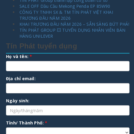
TÍN PHÁT Group thành lập công đoàn cơ sở
SALE OFF Dầu Cầu Mekong Penda EP 85W90
CÔNG TY TNHH SX & TM TÍN PHÁT VIỆT KHAI
TRƯƠNG ĐẦU NĂM 2026
KHAI TRƯƠNG ĐẦU NĂM 2026 – SẴN SÀNG BỨT PHÁ!
TÍN PHÁT GROUP 💥 TUYỂN DỤNG NHÂN VIÊN BÁN
HÀNG UNILEVER
Tín Phát tuyển dụng
Họ và tên:
*
Địa chỉ email:
Ngày sinh:
Tỉnh/ Thành Phố:
*