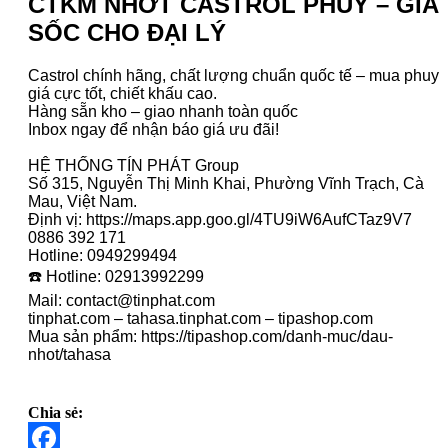
CTKM NHỚT CASTROL PHUY – GIÁ
SỐC CHO ĐẠI LÝ
Castrol chính hãng, chất lượng chuẩn quốc tế – mua phuy
giá cực tốt, chiết khấu cao.
Hàng sẵn kho – giao nhanh toàn quốc
Inbox ngay để nhận báo giá ưu đãi!
HỆ THỐNG TÍN PHÁT Group
Số 315, Nguyễn Thị Minh Khai, Phường Vĩnh Trạch, Cà
Mau, Việt Nam.
Định vị: https://maps.app.goo.gl/4TU9iW6AufCTaz9V7
0886 392 171
Hotline: 0949299494
☎️ Hotline: 02913992299
Mail: contact@tinphat.com
tinphat.com – tahasa.tinphat.com – tipashop.com
Mua sản phẩm: https://tipashop.com/danh-muc/dau-
nhot/tahasa
Chia sẻ: