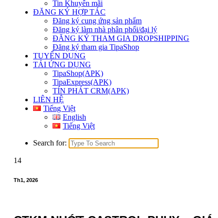
Tin Khuyến mãi
ĐĂNG KÝ HỢP TÁC
Đăng ký cung ứng sản phẩm
Đăng ký làm nhà phân phối/đại lý
ĐĂNG KÝ THAM GIA DROPSHIPPING
Đăng ký tham gia TipaShop
TUYỂN DỤNG
TẢI ỨNG DỤNG
TipaShop(APK)
TipaExpress(APK)
TÍN PHÁT CRM(APK)
LIÊN HỆ
Tiếng Việt
English
Tiếng Việt
Search for:
14
Th1, 2026