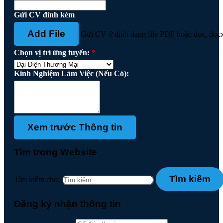
Gửi CV đính kèm
Add File
Gửi CV ở định dạng file PDF hoặc doc, doc
Chọn vị trí ứng tuyển:
*
Kinh Nghiệm Làm Việc (Nếu Có):
Tìm trong Website
Tìm kiếm cho:
Đăng ký nhận thông tin