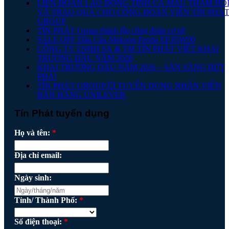
LIÊN ĐOÀN LAO ĐỘNG TỈNH CÀ MAU THĂM HỎ
VÀ TRAO QUÀ CHO CÔNG ĐOÀN VIÊN TÍN PHÁ
GROUP
TÍN PHÁT Group thành lập công đoàn cơ sở
SALE OFF Dầu Cầu Mekong Penda EP 85W90
CÔNG TY TNHH SX & TM TÍN PHÁT VIỆT KHAI
TRƯƠNG ĐẦU NĂM 2026
KHAI TRƯƠNG ĐẦU NĂM 2026 – SẴN SÀNG BỨT
PHÁ!
TÍN PHÁT GROUP 💥 TUYỂN DỤNG NHÂN VIÊN
BÁN HÀNG UNILEVER
Tín Phát tuyển dụng
Họ và tên:
*
Địa chỉ email:
Ngày sinh:
Tỉnh/ Thành Phố:
*
Số điện thoại:
*