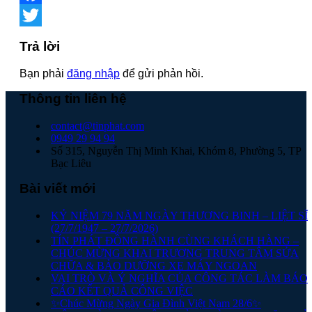
Facebook
Twitter
Trả lời
Bạn phải
đăng nhập
để gửi phản hồi.
Thông tin liên hệ
contact@tinphat.com
0949 29 94 94
Số 315, Nguyễn Thị Minh Khai, Khóm 8, Phường 5, TP
Bạc Liêu
Bài viết mới
KỶ NIỆM 79 NĂM NGÀY THƯƠNG BINH – LIỆT SĨ
(27/7/1947 – 27/7/2026)
TÍN PHÁT ĐỒNG HÀNH CÙNG KHÁCH HÀNG –
CHÚC MỪNG KHAI TRƯƠNG TRUNG TÂM SỬA
CHỮA & BẢO DƯỠNG XE MÁY NGOAN
VAI TRÒ VÀ Ý NGHĨA CỦA CÔNG TÁC LÀM BÁO
CÁO KẾT QUẢ CÔNG VIỆC
✨Chúc Mừng Ngày Gia Đình Việt Nam 28/6✨