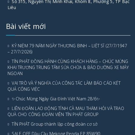
Số 315, Nguyễn Thị Minh Khai, Khóm 8, Phường 5, TP Bạc
Liêu
Bài viết mới
KỶ NIỆM 79 NĂM NGÀY THƯƠNG BINH – LIỆT SĨ (27/7/1947
– 27/7/2026)
TÍN PHÁT ĐỒNG HÀNH CÙNG KHÁCH HÀNG – CHÚC MỪNG
KHAI TRƯƠNG TRUNG TÂM SỬA CHỮA & BẢO DƯỠNG XE MÁY
NGOAN
VAI TRÒ VÀ Ý NGHĨA CỦA CÔNG TÁC LÀM BÁO CÁO KẾT
QUẢ CÔNG VIỆC
✨Chúc Mừng Ngày Gia Đình Việt Nam 28/6✨
LIÊN ĐOÀN LAO ĐỘNG TỈNH CÀ MAU THĂM HỎI VÀ TRAO
QUÀ CHO CÔNG ĐOÀN VIÊN TÍN PHÁT GROUP
TÍN PHÁT Group thành lập công đoàn cơ sở
SALE OFF Dầu Cầu Mekong Penda EP 85W90