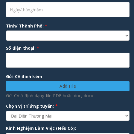
Tỉnh/ Thành Phố:
*
Số điện thoại:
*
Gửi CV đính kèm
Add File
Gửi CV ở định dạng file PDF hoặc doc, docx
Chọn vị trí ứng tuyển:
*
Kinh Nghiệm Làm Việc (Nếu Có):