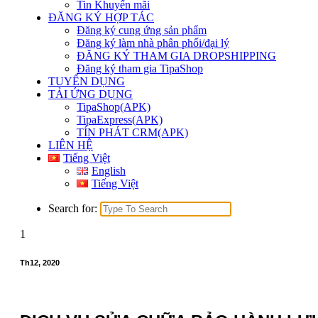
Tin Khuyến mãi
ĐĂNG KÝ HỢP TÁC
Đăng ký cung ứng sản phẩm
Đăng ký làm nhà phân phối/đại lý
ĐĂNG KÝ THAM GIA DROPSHIPPING
Đăng ký tham gia TipaShop
TUYỂN DỤNG
TẢI ỨNG DỤNG
TipaShop(APK)
TipaExpress(APK)
TÍN PHÁT CRM(APK)
LIÊN HỆ
Tiếng Việt
English
Tiếng Việt
Search for:
1
Th12, 2020