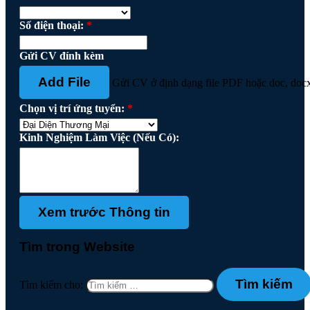
Số điện thoại:
*
Gửi CV đính kèm
Add File
Gửi CV ở định dạng file PDF hoặc doc, doc
Chọn vị trí ứng tuyển:
*
Kinh Nghiệm Làm Việc (Nếu Có):
Tìm trong Website
Tìm kiếm cho: