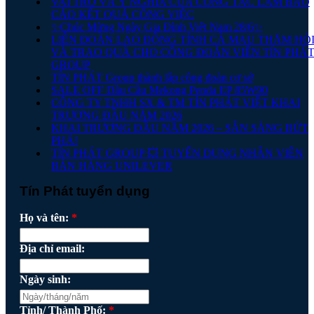
VAI TRÒ VÀ Ý NGHĨA CỦA CÔNG TÁC LÀM BÁO
CÁO KẾT QUẢ CÔNG VIỆC
✨Chúc Mừng Ngày Gia Đình Việt Nam 28/6✨
LIÊN ĐOÀN LAO ĐỘNG TỈNH CÀ MAU THĂM HỎ
VÀ TRAO QUÀ CHO CÔNG ĐOÀN VIÊN TÍN PHÁ
GROUP
TÍN PHÁT Group thành lập công đoàn cơ sở
SALE OFF Dầu Cầu Mekong Penda EP 85W90
CÔNG TY TNHH SX & TM TÍN PHÁT VIỆT KHAI
TRƯƠNG ĐẦU NĂM 2026
KHAI TRƯƠNG ĐẦU NĂM 2026 – SẴN SÀNG BỨT
PHÁ!
TÍN PHÁT GROUP 💥 TUYỂN DỤNG NHÂN VIÊN
BÁN HÀNG UNILEVER
Tín Phát tuyển dụng
Họ và tên:
*
Địa chỉ email:
Ngày sinh:
Tỉnh/ Thành Phố:
*