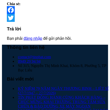
Chia sẻ:
Facebook
Twitter
Trả lời
Bạn phải
đăng nhập
để gửi phản hồi.
Thông tin liên hệ
contact@tinphat.com
0949 29 94 94
Số 315, Nguyễn Thị Minh Khai, Khóm 8, Phường 5, TP
Bạc Liêu
Bài viết mới
KỶ NIỆM 79 NĂM NGÀY THƯƠNG BINH – LIỆT SĨ
(27/7/1947 – 27/7/2026)
TÍN PHÁT ĐỒNG HÀNH CÙNG KHÁCH HÀNG –
CHÚC MỪNG KHAI TRƯƠNG TRUNG TÂM SỬA
CHỮA & BẢO DƯỠNG XE MÁY NGOAN