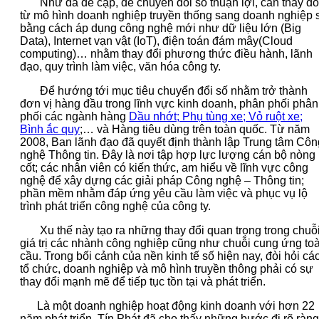
Như đã đề cập, để chuyển đổi số thuận lợi, cần thay đổ
từ mô hình doanh nghiệp truyền thống sang doanh nghiệp 
bằng cách áp dụng công nghệ mới như dữ liệu lớn (Big
Data), Internet vạn vật (IoT), điện toán đám mây(Cloud
computing)… nhằm thay đổi phương thức điều hành, lãnh
đạo, quy trình làm việc, văn hóa công ty.
Để hướng tới mục tiêu chuyển đổi số nhằm trở thành
đơn vị hàng đầu trong lĩnh vực kinh doanh, phân phối phân
phối các ngành hàng
Dầu nhớt; Phụ tùng xe; Vỏ ruột xe;
Bình ắc quy
;… và Hàng tiêu dùng trên toàn quốc. Từ năm
2008, Ban lãnh đạo đã quyết định thành lập Trung tâm Côn
nghệ Thông tin. Đây là nơi tập hợp lực lượng cán bộ nòng
cốt; các nhân viên có kiến thức, am hiểu về lĩnh vực công
nghệ để xây dựng các giải pháp Công nghệ – Thông tin;
phần mềm nhằm đáp ứng yêu cầu làm việc và phục vụ lộ
trình phát triển công nghệ của công ty.
Xu thế này tạo ra những thay đổi quan trọng trong chuỗ
giá trị các nhành công nghiệp cũng như chuỗi cung ứng to
cầu. Trong bối cảnh của nền kinh tế số hiện nay, đòi hỏi cá
tổ chức, doanh nghiệp và mô hình truyền thông phải có sự
thay đổi mạnh mẽ để tiếp tục tồn tại và phát triển.
Là một doanh nghiệp hoạt động kinh doanh với hơn 22
năm phát triển, Tín Phát đã cho thấy những bước đi rõ ràng