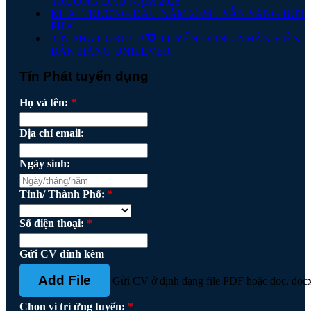
TRƯƠNG ĐẦU NĂM 2026
KHAI TRƯƠNG ĐẦU NĂM 2026 – SẴN SÀNG BỨT
PHÁ!
TÍN PHÁT GROUP 💥 TUYỂN DỤNG NHÂN VIÊN
BÁN HÀNG UNILEVER
Tín Phát tuyển dụng
Họ và tên:
*
Địa chỉ email:
Ngày sinh:
Tỉnh/ Thành Phố:
*
Số điện thoại:
*
Gửi CV đính kèm
Add File
Gửi CV ở định dạng file PDF hoặc doc, doc
Chọn vị trí ứng tuyển:
*