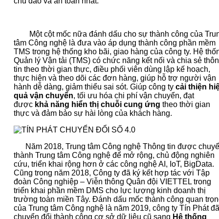
chu đáo và an toàn nhất.
Một cột mốc nữa đánh dấu cho sự thành công của Tru
tâm Công nghệ là đưa vào áp dụng thành công phần mềm
TMS trong hệ thống kho bãi, giao hàng của công ty. Hệ thố
Quản lý Vận tải (TMS) có chức năng kết nối và chia sẻ thô
tin theo thời gian thực, điều phối viên dùng lập kế hoạch,
thực hiện và theo dõi các đơn hàng, giúp hỗ trợ người vận
hành dễ dàng, giảm thiểu sai sót. Giúp công ty
cải thiện hi
quả vận chuyển
, tối ưu hóa chi phí vận chuyển, đạt
được
khả năng hiển thị chuỗi cung ứng
theo thời gian
thực và đảm bảo sự hài lòng của khách hàng.
Năm 2018, Trung tâm Công nghệ Thông tin được chuy
thành Trung tâm Công nghệ để mở rộng, chủ động nghiên
cứu, triển khai rộng hơn ở các công nghệ AI, IoT, BigData.
Cũng trong năm 2018, Công ty đã ký kết hợp tác với Tập
đoàn Công nghiệp – Viễn thông Quân đội VIETTEL trong
triển khai phần mềm DMS cho lực lượng kinh doanh thị
trường toàn miền Tây. Đánh dấu mốc thành công quan trọ
của Trung tâm Công nghệ là năm 2019, công ty Tín Phát đ
chuyển đổi thành công cơ sở dữ liệu cũ sang
Hệ thống