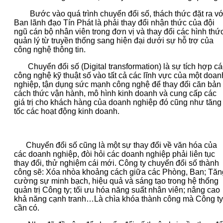
Bước vào quá trình chuyển đổi số, thách thức đặt ra vớ
Ban lãnh đạo Tín Phát là phải thay đổi nhận thức của đội
ngũ cán bộ nhân viên trong đơn vị và thay đổi các hình thứ
quản lý từ truyền thống sang hiện đại dưới sự hỗ trợ của
công nghệ thông tin.
Chuyển đổi số (Digital transformation) là sự tích hợp cá
công nghệ kỹ thuật số vào tất cả các lĩnh vực của một doan
nghiệp, tận dụng sức mạnh công nghệ để thay đổi căn bản
cách thức vận hành, mô hình kinh doanh và cung cấp các
giá trị cho khách hàng của doanh nghiệp đó cũng như tăng
tốc các hoạt động kinh doanh.
Chuyển đổi số cũng là một sự thay đổi về văn hóa của
các doanh nghiệp, đòi hỏi các doanh nghiệp phải liên tục
thay đổi, thử nghiệm cái mới. Công ty chuyển đổi số thành
công sẽ: Xóa nhòa khoảng cách giữa các Phòng, Ban; Tăn
cường sự minh bạch, hiệu quả và sáng tạo trong hệ thống
quản trị Công ty; tối ưu hóa năng suất nhân viên; nâng cao
khả năng cạnh tranh…Là chìa khóa thành công mà Công ty
cần có.