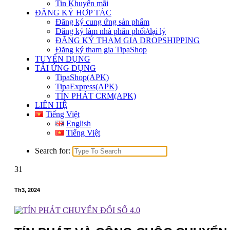
Tin Khuyến mãi
ĐĂNG KÝ HỢP TÁC
Đăng ký cung ứng sản phẩm
Đăng ký làm nhà phân phối/đại lý
ĐĂNG KÝ THAM GIA DROPSHIPPING
Đăng ký tham gia TipaShop
TUYỂN DỤNG
TẢI ỨNG DỤNG
TipaShop(APK)
TipaExpress(APK)
TÍN PHÁT CRM(APK)
LIÊN HỆ
Tiếng Việt
English
Tiếng Việt
Search for:
31
Th3, 2024