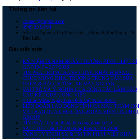
Thông tin liên hệ
contact@tinphat.com
0949 29 94 94
Số 315, Nguyễn Thị Minh Khai, Khóm 8, Phường 5, TP
Bạc Liêu
Bài viết mới
KỶ NIỆM 79 NĂM NGÀY THƯƠNG BINH – LIỆT SĨ
(27/7/1947 – 27/7/2026)
TÍN PHÁT ĐỒNG HÀNH CÙNG KHÁCH HÀNG –
CHÚC MỪNG KHAI TRƯƠNG TRUNG TÂM SỬA
CHỮA & BẢO DƯỠNG XE MÁY NGOAN
VAI TRÒ VÀ Ý NGHĨA CỦA CÔNG TÁC LÀM BÁO
CÁO KẾT QUẢ CÔNG VIỆC
✨Chúc Mừng Ngày Gia Đình Việt Nam 28/6✨
LIÊN ĐOÀN LAO ĐỘNG TỈNH CÀ MAU THĂM HỎ
VÀ TRAO QUÀ CHO CÔNG ĐOÀN VIÊN TÍN PHÁ
GROUP
TÍN PHÁT Group thành lập công đoàn cơ sở
SALE OFF Dầu Cầu Mekong Penda EP 85W90
CÔNG TY TNHH SX & TM TÍN PHÁT VIỆT KHAI