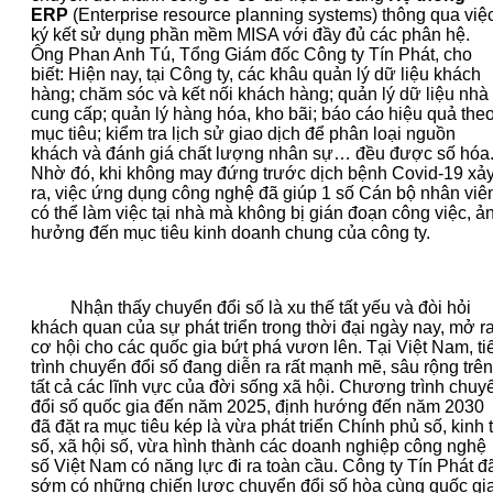
ERP
(Enterprise resource planning systems) thông qua việ
ký kết sử dụng phần mềm MISA với đầy đủ các phân hệ.
Ông Phan Anh Tú, Tổng Giám đốc Công ty Tín Phát, cho
biết: Hiện nay, tại Công ty, các khâu quản lý dữ liệu khách
hàng; chăm sóc và kết nối khách hàng; quản lý dữ liệu nhà
cung cấp; quản lý hàng hóa, kho bãi; báo cáo hiệu quả the
mục tiêu; kiểm tra lịch sử giao dịch để phân loại nguồn
khách và đánh giá chất lượng nhân sự… đều được số hóa
Nhờ đó, khi không may đứng trước dịch bệnh Covid-19 xả
ra, việc ứng dụng công nghệ đã giúp 1 số Cán bộ nhân viê
có thể làm việc tại nhà mà không bị gián đoạn công việc, ả
hưởng đến mục tiêu kinh doanh chung của công ty.
Nhận thấy chuyển đổi số là xu thế tất yếu và đòi hỏi
khách quan của sự phát triển trong thời đại ngày nay, mở r
cơ hội cho các quốc gia bứt phá vươn lên. Tại Việt Nam, ti
trình chuyển đổi số đang diễn ra rất mạnh mẽ, sâu rộng trên
tất cả các lĩnh vực của đời sống xã hội. Chương trình chuy
đổi số quốc gia đến năm 2025, định hướng đến năm 2030
đã đặt ra mục tiêu kép là vừa phát triển Chính phủ số, kinh 
số, xã hội số, vừa hình thành các doanh nghiệp công nghệ
số Việt Nam có năng lực đi ra toàn cầu. Công ty Tín Phát đ
sớm có những chiến lược chuyển đổi số hòa cùng quốc gia