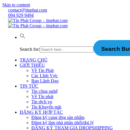
Skip to content
contact@tinphat.com
094 929 9494
Search Bu
Search for:
TRANG CHỦ
GIỚI THIỆU
Về Tín Phát
Các Lĩnh Vực
Ban Lãnh Đạo
TIN TỨC
Tin công nghệ
Về Tín phát
Tin dịch vụ
Tin Khuyến mãi
ĐĂNG KÝ HỢP TÁC
Đăng ký cung ứng sản phẩm
Đăng ký làm nhà phân phối/đại lý
ĐĂNG KÝ THAM GIA DROPSHIPPING