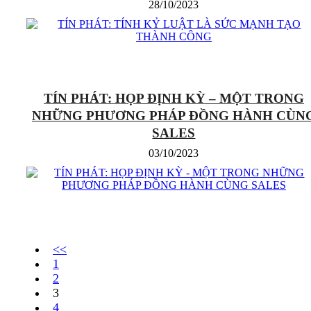
28/10/2023
TÍN PHÁT: HỌP ĐỊNH KỲ – MỘT TRONG
NHỮNG PHƯƠNG PHÁP ĐỒNG HÀNH CÙN
SALES
03/10/2023
<<
1
2
3
4