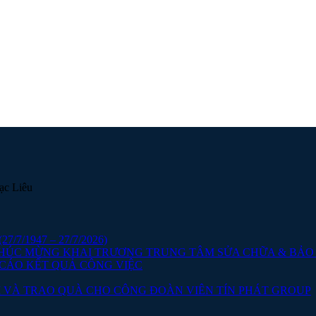
ạc Liêu
7/1947 – 27/7/2026)
CHÚC MỪNG KHAI TRƯƠNG TRUNG TÂM SỬA CHỮA & BẢ
 CÁO KẾT QUẢ CÔNG VIỆC
 VÀ TRAO QUÀ CHO CÔNG ĐOÀN VIÊN TÍN PHÁT GROUP