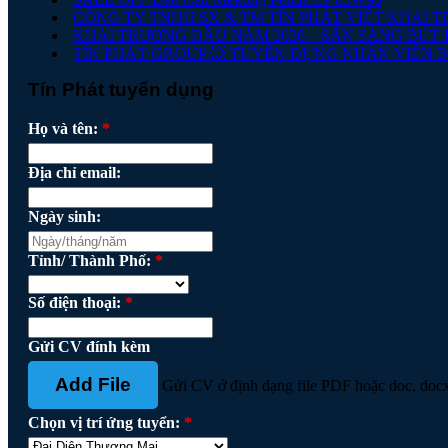
CÔNG TY TNHH SX & TM TÍN PHÁT VIỆT KHAI 
KHAI TRƯƠNG ĐẦU NĂM 2026 – SẴN SÀNG BỨT 
TÍN PHÁT GROUP 💥 TUYỂN DỤNG NHÂN VIÊN 
Tín Phát tuyển dụng
Họ và tên:
*
Địa chỉ email:
Ngày sinh:
Tỉnh/ Thành Phố:
*
Số điện thoại:
*
Gửi CV đính kèm
Add File
Gửi CV ở định dạng file PDF hoặc doc, doc
Chọn vị trí ứng tuyển:
*