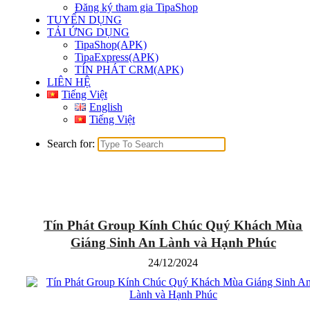
Đăng ký tham gia TipaShop
TUYỂN DỤNG
TẢI ỨNG DỤNG
TipaShop(APK)
TipaExpress(APK)
TÍN PHÁT CRM(APK)
LIÊN HỆ
Tiếng Việt
English
Tiếng Việt
Search for:
Tín Phát Group Kính Chúc Quý Khách Mùa
Giáng Sinh An Lành và Hạnh Phúc
24/12/2024