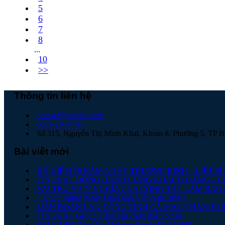
5
6
7
8
...
10
>>
Thông tin liên hệ
contact@tinphat.com
0949 29 94 94
Số 315, Nguyễn Thị Minh Khai, Khóm 8, Phường 5, TP B
Bài viết mới
KỶ NIỆM 79 NĂM NGÀY THƯƠNG BINH – LIỆT SĨ (27/
TÍN PHÁT ĐỒNG HÀNH CÙNG KHÁCH HÀNG – 
VAI TRÒ VÀ Ý NGHĨA CỦA CÔNG TÁC LÀM BÁO
✨Chúc Mừng Ngày Gia Đình Việt Nam 28/6✨
LIÊN ĐOÀN LAO ĐỘNG TỈNH CÀ MAU THĂM HỎI
TÍN PHÁT Group thành lập công đoàn cơ sở
SALE OFF Dầu Cầu Mekong Penda EP 85W90